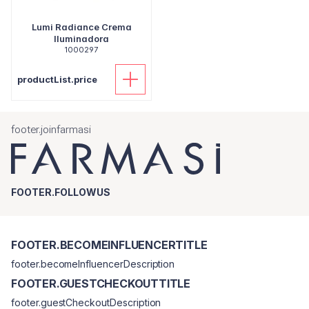
Lumi Radiance Crema
Iluminadora
1000297
productList.price
footer.joinfarmasi
FOOTER.FOLLOWUS
FOOTER.BECOMEINFLUENCERTITLE
footer.becomeInfluencerDescription
FOOTER.GUESTCHECKOUTTITLE
footer.guestCheckoutDescription